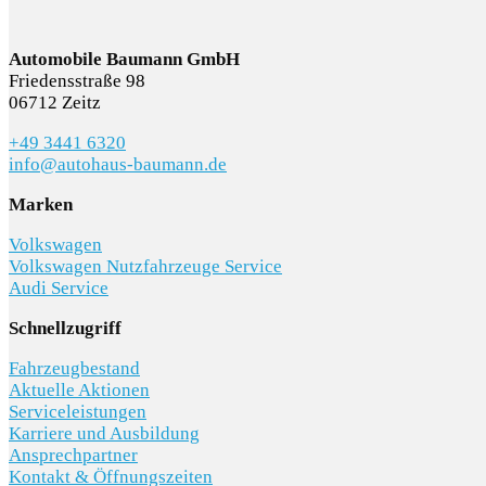
KONTAKT/ANFAHRT
Automobile Baumann GmbH
Friedensstraße 98
06712 Zeitz
+49 3441 6320
SERVICETERMIN
info@autohaus-baumann.de
Marken
Volkswagen
Volkswagen Nutzfahrzeuge Service
Audi Service
AKTIONEN
Schnellzugriff
Fahrzeugbestand
Aktuelle Aktionen
Serviceleistungen
Karriere und Ausbildung
KARRIERE
Ansprechpartner
Kontakt & Öffnungszeiten