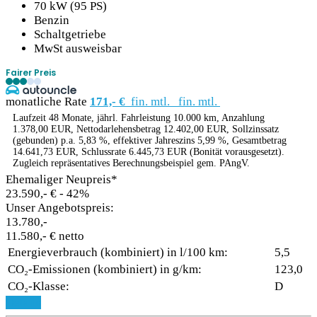
70 kW (95 PS)
Benzin
Schaltgetriebe
MwSt ausweisbar
Fairer Preis
monatliche Rate
171,- €
fin. mtl.
fin. mtl.
Laufzeit 48 Monate, jährl. Fahrleistung 10.000 km, Anzahlung
1.378,00 EUR, Nettodarlehensbetrag 12.402,00 EUR, Sollzinssatz
(gebunden) p.a. 5,83 %, effektiver Jahreszins 5,99 %, Gesamtbetrag
14.641,73 EUR, Schlussrate 6.445,73 EUR (Bonität vorausgesetzt).
Zugleich repräsentatives Berechnungsbeispiel gem. PAngV.
Ehemaliger Neupreis*
23.590,- €
- 42%
Unser Angebotspreis:
13.780,-
11.580,- € netto
Energieverbrauch (kombiniert) in l/100 km:
5,5
CO₂-Emissionen (kombiniert) in g/km:
123,0
CO₂-Klasse:
D
Details