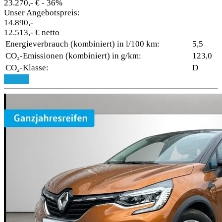
23.270,- €
- 36%
Unser Angebotspreis:
14.890,-
12.513,- € netto
Energieverbrauch (kombiniert) in l/100 km:
5,5
CO₂-Emissionen (kombiniert) in g/km:
123,0
CO₂-Klasse:
D
Details