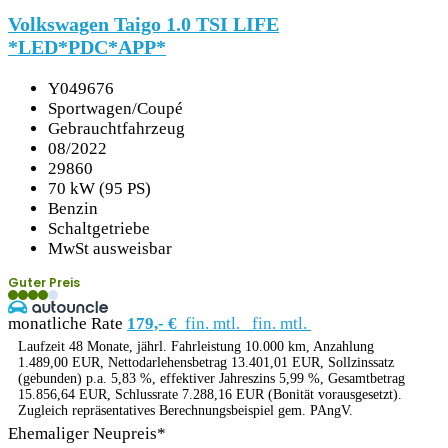
Volkswagen Taigo 1.0 TSI LIFE
*LED*PDC*APP*
Y049676
Sportwagen/Coupé
Gebrauchtfahrzeug
08/2022
29860
70 kW (95 PS)
Benzin
Schaltgetriebe
MwSt ausweisbar
Guter Preis
monatliche Rate
179,- €
fin. mtl.
fin. mtl.
Laufzeit 48 Monate, jährl. Fahrleistung 10.000 km, Anzahlung
1.489,00 EUR, Nettodarlehensbetrag 13.401,01 EUR, Sollzinssatz
(gebunden) p.a. 5,83 %, effektiver Jahreszins 5,99 %, Gesamtbetrag
15.856,64 EUR, Schlussrate 7.288,16 EUR (Bonität vorausgesetzt).
Zugleich repräsentatives Berechnungsbeispiel gem. PAngV.
Ehemaliger Neupreis*