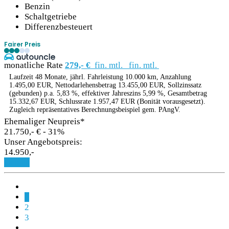
Benzin
Schaltgetriebe
Differenzbesteuert
Fairer Preis
monatliche Rate
279,- €
fin. mtl.
fin. mtl.
Laufzeit 48 Monate, jährl. Fahrleistung 10.000 km, Anzahlung
1.495,00 EUR, Nettodarlehensbetrag 13.455,00 EUR, Sollzinssatz
(gebunden) p.a. 5,83 %, effektiver Jahreszins 5,99 %, Gesamtbetrag
15.332,67 EUR, Schlussrate 1.957,47 EUR (Bonität vorausgesetzt).
Zugleich repräsentatives Berechnungsbeispiel gem. PAngV.
Ehemaliger Neupreis*
21.750,- €
- 31%
Unser Angebotspreis:
14.950,-
Details
1
2
3
.