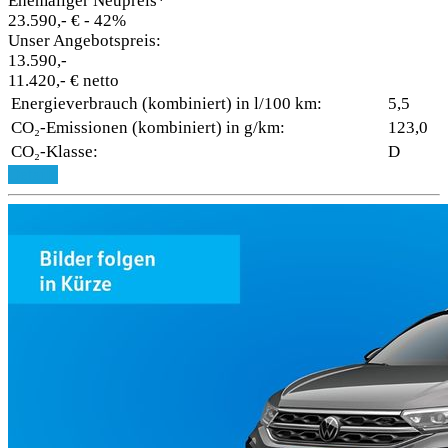
Ehemaliger Neupreis*
23.590,- €
- 42%
Unser Angebotspreis:
13.590,-
11.420,- € netto
Energieverbrauch (kombiniert) in l/100 km:
5,5
CO₂-Emissionen (kombiniert) in g/km:
123,0
CO₂-Klasse:
D
Details