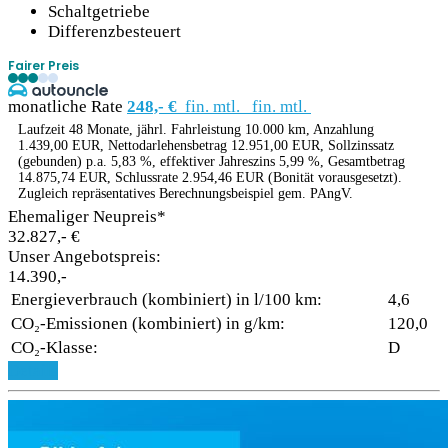
Schaltgetriebe
Differenzbesteuert
Fairer Preis
monatliche Rate
248,- €
fin. mtl.
fin. mtl.
Laufzeit 48 Monate, jährl. Fahrleistung 10.000 km, Anzahlung
1.439,00 EUR, Nettodarlehensbetrag 12.951,00 EUR, Sollzinssatz
(gebunden) p.a. 5,83 %, effektiver Jahreszins 5,99 %, Gesamtbetrag
14.875,74 EUR, Schlussrate 2.954,46 EUR (Bonität vorausgesetzt).
Zugleich repräsentatives Berechnungsbeispiel gem. PAngV.
Ehemaliger Neupreis*
32.827,- €
Unser Angebotspreis:
14.390,-
Energieverbrauch (kombiniert) in l/100 km:
4,6
CO₂-Emissionen (kombiniert) in g/km:
120,0
CO₂-Klasse:
D
Details