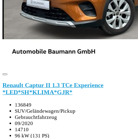
Renault Captur II 1.3 TCe Experience
*LED*SH*KLIMA*GJR*
136849
SUV/Geländewagen/Pickup
Gebrauchtfahrzeug
09/2020
14710
96 kW (131 PS)