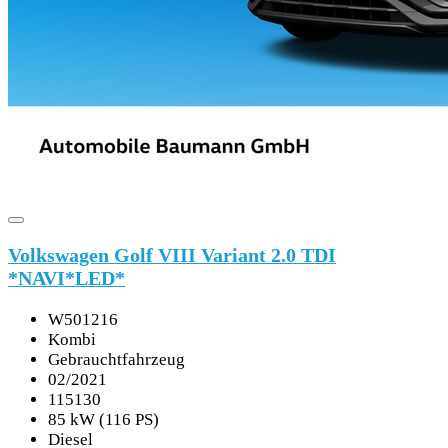
Volkswagen Golf VIII Variant 2.0 TDI
*NAVI*LED*
W501216
Kombi
Gebrauchtfahrzeug
02/2021
115130
85 kW (116 PS)
Diesel