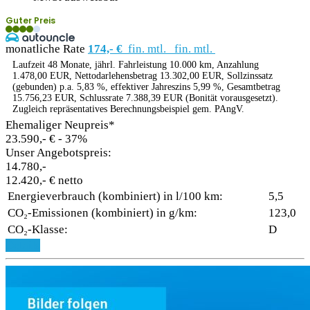
Guter Preis
monatliche Rate
174,- €
fin. mtl.
fin. mtl.
Laufzeit 48 Monate, jährl. Fahrleistung 10.000 km, Anzahlung
1.478,00 EUR, Nettodarlehensbetrag 13.302,00 EUR, Sollzinssatz
(gebunden) p.a. 5,83 %, effektiver Jahreszins 5,99 %, Gesamtbetrag
15.756,23 EUR, Schlussrate 7.388,39 EUR (Bonität vorausgesetzt).
Zugleich repräsentatives Berechnungsbeispiel gem. PAngV.
Ehemaliger Neupreis*
23.590,- €
- 37%
Unser Angebotspreis:
14.780,-
12.420,- € netto
Energieverbrauch (kombiniert) in l/100 km:
5,5
CO₂-Emissionen (kombiniert) in g/km:
123,0
CO₂-Klasse:
D
Details