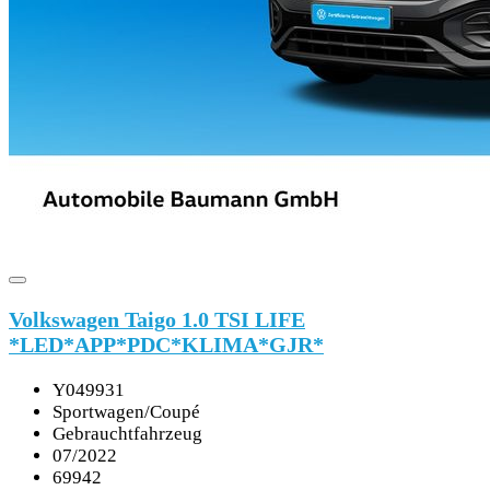
Volkswagen Taigo 1.0 TSI LIFE
*LED*APP*PDC*KLIMA*GJR*
Y049931
Sportwagen/Coupé
Gebrauchtfahrzeug
07/2022
69942