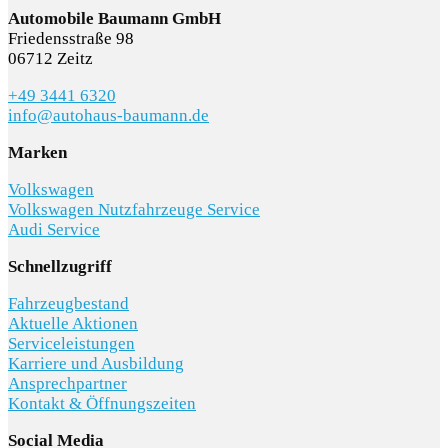
Automobile Baumann GmbH
Friedensstraße 98
06712 Zeitz
+49 3441 6320
info@autohaus-baumann.de
SCHNELLEINSTIEG
Marken
Volkswagen
Volkswagen Nutzfahrzeuge Service
Audi Service
KONTAKT/ANFAHRT
Schnellzugriff
Fahrzeugbestand
Aktuelle Aktionen
SERVICETERMIN
Serviceleistungen
Karriere und Ausbildung
Ansprechpartner
Kontakt & Öffnungszeiten
Social Media