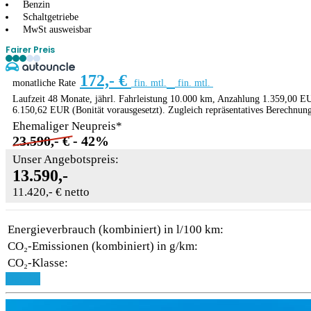
Benzin
Schaltgetriebe
MwSt ausweisbar
Fairer Preis
172,- €
monatliche Rate
fin. mtl.
fin. mtl.
Laufzeit 48 Monate, jährl. Fahrleistung 10.000 km, Anzahlung 1.359,00 EU
6.150,62 EUR (Bonität vorausgesetzt). Zugleich repräsentatives Berechnun
Ehemaliger Neupreis*
23.590,- €
- 42%
Unser Angebotspreis:
13.590,-
11.420,- € netto
Energieverbrauch (kombiniert) in l/100 km:
CO₂-Emissionen (kombiniert) in g/km:
CO₂-Klasse:
Details