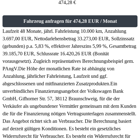
474,28 €
Fahrzeug anfragen für 474,28 EUR / Monat
Laufzeit 48 Monate, jährl. Fahrleistung 10.000 km, Anzahlung
3.697,00 EUR, Nettodarlehensbetrag 33.273,00 EUR, Sollzinssatz
(gebunden) p.a. 5,83 %, effektiver Jahreszins 5,99 %, Gesamtbetrag
39.185,70 EUR, Schlussrate 16.420,26 EUR (Bonität
vorausgesetzt). Zugleich repräsentatives Berechnungsbeispiel gem.
PAngV.
Die Höhe der monatlichen Rate ist abhängig von
Anzahlung, jährlicher Fahrleistung, Laufzeit und ggf.
abgeschlossenen und mitfinanzierten Zusatzprodukten.
Ein
unverbindliches Finanzierungsangebot der Volkswagen Bank
GmbH, Gifhorner Str. 57, 38112 Braunschweig, für die der
Verkäufer als ungebundener Vermittler gemeinsam mit dem Kunden
die für die Finanzierung nötigen Vertragsunterlagen zusammenstellt.
Das Angebot richtet sich an Verbraucher. Die Berechnung basiert
auf derzeit gültigen Konditionen. Es besteht ein gesetzliches
Widerrufsrecht für Verbraucher. Es besteht ein Widerrufsrecht für