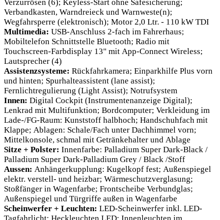
Verzurrösen (6); Keyless-Start ohne Safesicherung;
Verbandkasten, Warndreieck und Warnweste(n);
Wegfahrsperre (elektronisch); Motor 2,0 Ltr. - 110 kW TDI
Multimedia:
USB-Anschluss 2-fach im Fahrerhaus;
Mobiltelefon Schnittstelle Bluetooth; Radio mit
Touchscreen-Farbdisplay 13" mit App-Connect Wireless;
Lautsprecher (4)
Assistenzsysteme:
Rückfahrkamera; Einparkhilfe Plus vorn
und hinten; Spurhalteassistent (lane assist);
Fernlichtregulierung (Light Assist); Notrufsystem
Innen:
Digital Cockpit (Instrumentenanzeige Digital);
Lenkrad mit Multifunktion; Bordcomputer; Verkleidung im
Lade-/FG-Raum: Kunststoff halbhoch; Handschuhfach mit
Klappe; Ablagen: Schale/Fach unter Dachhimmel vorn;
Mittelkonsole, schmal mit Getränkehalter und Ablage
Sitze + Polster:
Innenfarbe: Palladium Super Dark-Black /
Palladium Super Dark-Palladium Grey / Black /Stoff
Aussen:
Anhängerkupplung: Kugelkopf fest; Außenspiegel
elektr. verstell- und heizbar; Wärmeschutzverglasung;
Stoßfänger in Wagenfarbe; Frontscheibe Verbundglas;
Außenspiegel und Türgriffe außen in Wagenfarbe
Scheinwerfer + Leuchten:
LED-Scheinwerfer inkl. LED-
Tagfahrlicht; Heckleuchten LED; Innenleuchten im