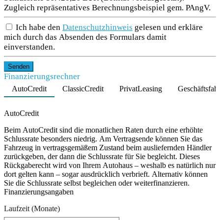
Zugleich repräsentatives Berechnungsbeispiel gem. PAngV.
Ich habe den
Datenschutzhinweis
gelesen und erkläre
mich durch das Absenden des Formulars damit
einverstanden.
Senden
Finanzierungsrechner
AutoCredit
ClassicCredit
PrivatLeasing
Geschäftsfah
Product parameters changed
AutoCredit
Beim AutoCredit sind die monatlichen Raten durch eine erhöhte
Schlussrate besonders niedrig. Am Vertragsende können Sie das
Fahrzeug in vertragsgemäßem Zustand beim ausliefernden Händler
zurückgeben, der dann die Schlussrate für Sie begleicht. Dieses
Rückgaberecht wird von Ihrem Autohaus – weshalb es natürlich nur
dort gelten kann – sogar ausdrücklich verbrieft. Alternativ können
Sie die Schlussrate selbst begleichen oder weiterfinanzieren.
Finanzierungsangaben
Laufzeit
(Monate)