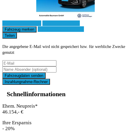
Fahrzeug anfragen
Fahrzeug drucken
Finanzierungsangebot
Fahrzeug merken
Teilen
Die angegebene E-Mail wird nicht gespeichert bzw. für werbliche Zwecke
genutzt
Fahrzeugdaten senden
Inzahlungnahme-Rechner
Schnellinformationen
Ehem. Neupreis*
46.154,- €
Ihre Ersparnis
- 20%