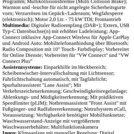
Programm; Multikollisionsbremse (Multi Collision Brake);
Warnton und -leuchte für nicht angelegte Sicherheitsgurte
vorn; Verzurrösen im Gepäck-/Laderaum; Wegfahrsperre
(elektronisch); Motor 2,0 Ltr. - 75 kW TDI; Frontantrieb
Multimedia:
Digitaler Radioempfang (DAB+); Extern, USB
Typ-C Datenbuchse(n) mit erhöhter Ladeleistung; App-
Connect inklusive App-Connect Wireless für Apple CarPlay
und Android Auto; Mobiltelefonanbindung über Bluetooth;
Radio Composition mit 10" Touch- Farbdisplay; Vorbereitet
für Online Dienste; Vorbereitet für "VW Connect" und "VW
Connect Plus"
Assistenzsysteme:
Einparkhilfe im Heckbereich;
Scheibenwischer-Intervallschaltung mit Lichtsensor;
Fahrlichtschaltung automatisch, mit Tagfahrlicht;
Spurhalteassistent "Lane Assist"; Mit
Verkehrszeichenerkennung; Geschwindigkeitsregelanlage;
Ablenkungs- und Müdigkeitserkennung; Mit prädiktiven
Speedlimiter (pLIM); Notbremsassistent "Front Assist" mit
Fußgänger- und Radfahrererkennung; Notrufsystem eCall,
Voraussetzung: Verfügbarkeit benötigter Mobilfunknetze;
Waschwasserstand-Anzeige mit vergrößertem
Waschwasserbehälter; Multifunktionskamera
Innen:
Klimaanlage mit manueller Regelung; Digital