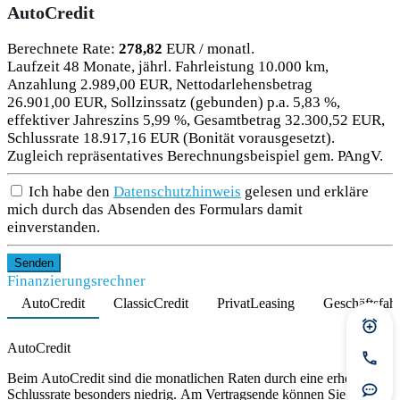
AutoCredit
Berechnete Rate:
278,82
EUR / monatl.
Laufzeit 48 Monate, jährl. Fahrleistung 10.000 km,
Anzahlung 2.989,00 EUR, Nettodarlehensbetrag
26.901,00 EUR, Sollzinssatz (gebunden) p.a. 5,83 %,
effektiver Jahreszins 5,99 %, Gesamtbetrag 32.300,52 EUR,
Schlussrate 18.917,16 EUR (Bonität vorausgesetzt).
Zugleich repräsentatives Berechnungsbeispiel gem. PAngV.
Ich habe den
Datenschutzhinweis
gelesen und erkläre
mich durch das Absenden des Formulars damit
einverstanden.
Senden
Finanzierungsrechner
AutoCredit
ClassicCredit
PrivatLeasing
Geschäftsfah
Product parameters changed
Prei
AutoCredit
Jetzt
Beim AutoCredit sind die monatlichen Raten durch eine erhöhte
Schlussrate besonders niedrig. Am Vertragsende können Sie das
Rout