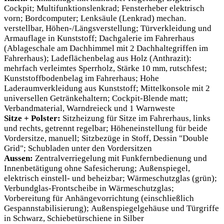
Cockpit; Multifunktionslenkrad; Fensterheber elektrisch
vorn; Bordcomputer; Lenksäule (Lenkrad) mechan.
verstellbar, Höhen-/Längsverstellung; Türverkleidung und
Armauflage in Kunststoff; Dachgalerie im Fahrerhaus
(Ablageschale am Dachhimmel mit 2 Dachhaltegriffen im
Fahrerhaus); Ladeflächenbelag aus Holz (Anthrazit):
mehrfach verleimtes Sperrholz, Stärke 10 mm, rutschfest;
Kunststoffbodenbelag im Fahrerhaus; Hohe
Laderaumverkleidung aus Kunststoff; Mittelkonsole mit 2
universellen Getränkehaltern; Cockpit-Blende matt;
Verbandmaterial, Warndreieck und 1 Warnweste
Sitze + Polster:
Sitzheizung für Sitze im Fahrerhaus, links
und rechts, getrennt regelbar; Höheneinstellung für beide
Vordersitze, manuell; Sitzbezüge in Stoff, Dessin "Double
Grid"; Schubladen unter den Vordersitzen
Aussen:
Zentralverriegelung mit Funkfernbedienung und
Innenbetätigung ohne Safesicherung; Außenspiegel,
elektrisch einstell- und beheizbar; Wärmeschutzglas (grün);
Verbundglas-Frontscheibe in Wärmeschutzglas;
Vorbereitung für Anhängevorrichtung (einschließlich
Gespannstabilisierung); Außenspiegelgehäuse und Türgriffe
in Schwarz, Schiebetürschiene in Silber