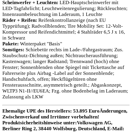
Scheinwerfer + Leuchten:
LED-Hauptscheinwerfer mit
LED-Tagfahrlicht; Leuchtweitenregulierung; Rückleuchten;
Innenraumbeleuchtung im Laderaum, 1 Leuchte
Räder + Reifen:
Reifenkontrollanzeige (nach EU
Typprüfung); Radvollblenden; Tire Mobility Set: 12-Volt-
Kompressor und Reifendichtmittel; 4 Stahlräder 6,5 J x 16,
in Schwarz
Pakete:
Winterpaket "Basis"
Sonstiges:
Schiebetür rechts im Lade-/Fahrgastraum; Zus.
Staubschutz-Dichtung außen; Nichtraucherausführung;
Kastenwagen; langer Radstand; Trennwand (hoch) ohne
Fenster; Sonnenblenden ohne Spiegel mit Tickettasche auf
Fahrerseite plus Airbag -Label auf der Sonnenblende;
Handschuhfach, offen; Heckflügeltüren ohne
Fensterausschnitte, asymmetrisch geteilt.; Abgaskonzept,
WLTP3 N1-II//EU6EA; Fzg. ohne Bodenbelag im Laderaum;
Zulassung als LKW
Ehemalige UPE des Herstellers: 53.895 EuroÄnderungen,
Zwischenverkauf und Irrtümer vorbehalten!
Produktsicherheitshinweise unter:Volkswagen AG,
Berliner Ring 2, 38440 Wolfsburg, Deutschland, E-Mail: